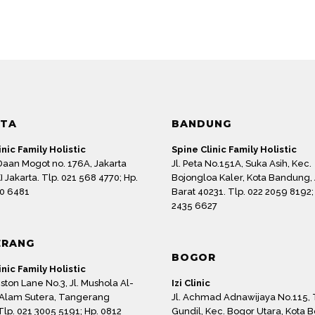
RTA
BANDUNG
inic Family Holistic
Spine Clinic Family Holistic
 Daan Mogot no. 176A, Jakarta
Jl. Peta No.151A, Suka Asih, Kec.
I Jakarta. Tlp. 021 568 4770; Hp.
Bojongloa Kaler, Kota Bandung,
0 6481
Barat 40231. Tlp. 022 2059 8192;
2435 6627
ERANG
BOGOR
inic Family Holistic
ton Lane No.3, Jl. Mushola Al-
Izi Clinic
 Alam Sutera, Tangerang
Jl. Achmad Adnawijaya No.115,
Tlp. 021 3005 5191; Hp. 0812
Gundil, Kec. Bogor Utara, Kota B